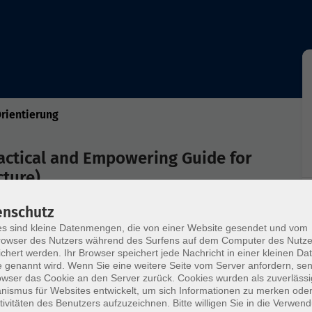
Orientierung
actical and Empowering Guide for
cture)
enschutz
s sind kleine Datenmengen, die von einer Website gesendet und vom
their families and later wish to return to
owser des Nutzers während des Surfens auf dem Computer des Nutze
ands-on insights into how to restart your career,
chert werden. Ihr Browser speichert jede Nachricht in einer kleinen Dat
ential topics such as social security, pension, and
 genannt wird. Wenn Sie eine weitere Seite vom Server anfordern, se
owser das Cookie an den Server zurück. Cookies wurden als zuverlässi
most common barriers – from language and
ismus für Websites entwickelt, um sich Informationen zu merken oder
d discuss realistic strategies to overcome them.
tivitäten des Benutzers aufzuzeichnen. Bitte willigen Sie in die Verwen