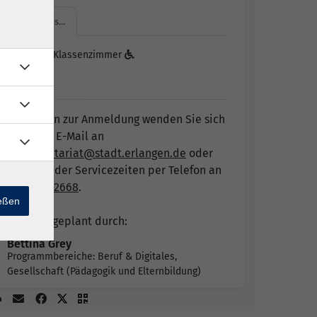
Virtuelles…
Virtuelles Klassenzimmer
Bei Fragen zur Anmeldung wenden Sie sich
bitte per E-Mail an
vhs.sekretariat@stadt.erlangen.de
oder
während der Servicezeiten per Telefon an
09131 86-2668
.
ießen
Angebot geplant durch:
Bettina Grey
Programmbereiche: Beruf & Digitales,
Gesellschaft (Pädagogik und Elternbildung)