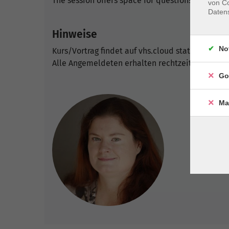
The session offers space for questions and per
von Co
Daten
Hinweise
No
Kurs/Vortrag findet auf vhs.cloud statt.
Alle Angemeldeten erhalten rechtzeitig die Zu
Go
Ma