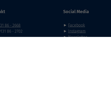
akt
Social Media
►
Facebook
31 86 - 2668
►
Instagram
9131 86 - 2702
►
Newsletter
ail
taktformular
nungszeiten
efonzeiten