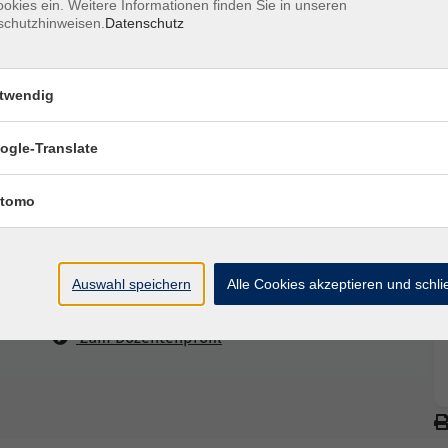
sonal exchange.
okies ein. Weitere Informationen finden Sie in unseren
schutzhinweisen.
Datenschutz
twendig
gangsmodalitäten per E-Mail.
ogle-Translate
tomo
Kerstin Brunner
Auswahl speichern
Alle Cookies akzeptieren und schl
Kursleitung
Zum Dozentenprofil