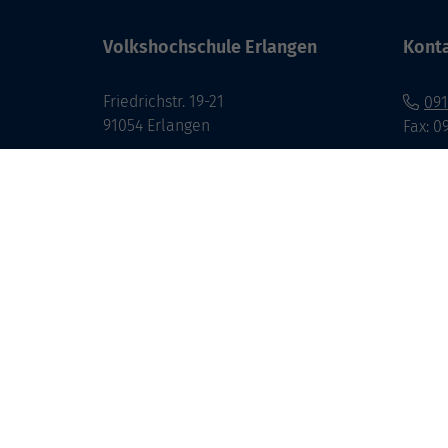
Volkshochschule Erlangen
Kont
Friedrichstr. 19-21
091
91054 Erlangen
Fax: 0
►
E-M
►
Kon
►
Öff
►
Tel