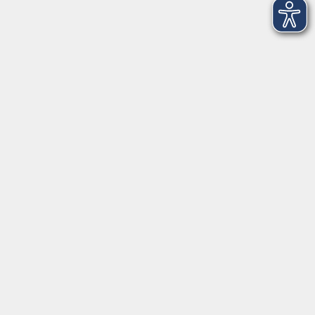
Sa. 24.10.2026 10:00 Uhr
Lars Ackermann
Kursnummer 26W401136
Einführung in die Nutzung von KI –
Regulation, Prompting, Grenzen (Online-
Kurs)
Mo. 26.10.2026 19:00 Uhr
Lars Ackermann
Kursnummer 26W401330
Finanzbuchführung 2 – Xpert Business