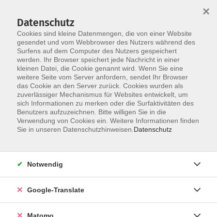
×
Datenschutz
Cookies sind kleine Datenmengen, die von einer Website
gesendet und vom Webbrowser des Nutzers während des
Surfens auf dem Computer des Nutzers gespeichert
Skip to main content
werden. Ihr Browser speichert jede Nachricht in einer
kleinen Datei, die Cookie genannt wird. Wenn Sie eine
weitere Seite vom Server anfordern, sendet Ihr Browser
Die Kategorie konnte nicht gefunden werden.
das Cookie an den Server zurück. Cookies wurden als
zuverlässiger Mechanismus für Websites entwickelt, um
sich Informationen zu merken oder die Surfaktivitäten des
Benutzers aufzuzeichnen. Bitte willigen Sie in die
Verwendung von Cookies ein. Weitere Informationen finden
Impressum
Sie in unseren Datenschutzhinweisen.
Datenschutz
AGB
Datenschutzerklärung
Notwendig
Datenschutzhinweise zur Anmeldung
Barrierefreiheitserklärung
Google-Translate
Matomo