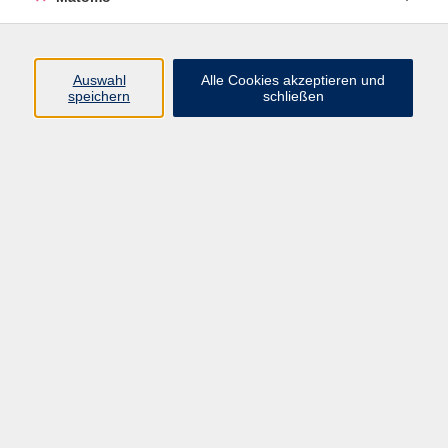
Volkshochschule Erlangen
Friedrichstr. 19-21
Auswahl
Alle Cookies akzeptieren und
91054 Erlangen
speichern
schließen
Kontakt
09131 86 - 2668
Fax: 09131 86 - 2702
►
E-Mail
►
Kontaktformular
►
Öffnungszeiten
►
Telefonzeiten