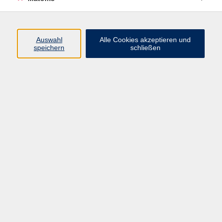
Herzlich Willkommen im vhs club INTERNATIONAL!
Auch in diesem Semester gibt es wieder ein
vielseitiges, internationales und mehrsprachiges
Auswahl
Alle Cookies akzeptieren und
speichern
schließen
Programm zu ...
mehr lesen
Ergebnisse filtern
Keine passenden Kurse gefunden.
Impressum
AGB
Datenschutzerklärung
Datenschutzhinweise zur Anmeldung