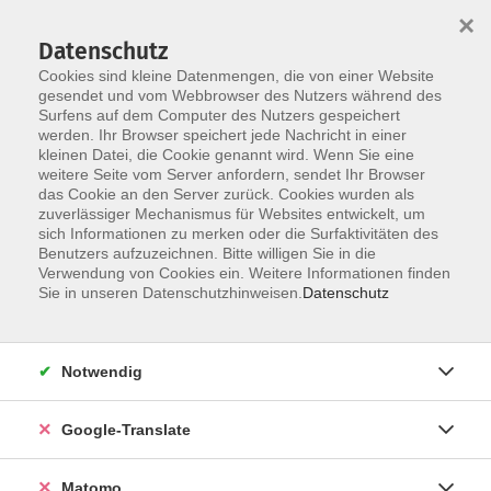
×
Datenschutz
Cookies sind kleine Datenmengen, die von einer Website
gesendet und vom Webbrowser des Nutzers während des
Surfens auf dem Computer des Nutzers gespeichert
Skip to main content
werden. Ihr Browser speichert jede Nachricht in einer
kleinen Datei, die Cookie genannt wird. Wenn Sie eine
weitere Seite vom Server anfordern, sendet Ihr Browser
Der Kurs konnte nicht gefunden werden.
das Cookie an den Server zurück. Cookies wurden als
zuverlässiger Mechanismus für Websites entwickelt, um
sich Informationen zu merken oder die Surfaktivitäten des
Benutzers aufzuzeichnen. Bitte willigen Sie in die
Verwendung von Cookies ein. Weitere Informationen finden
Impressum
Sie in unseren Datenschutzhinweisen.
Datenschutz
AGB
Datenschutzerklärung
Notwendig
Datenschutzhinweise zur Anmeldung
Barrierefreiheitserklärung
Google-Translate
Matomo