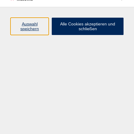
Volkshochschule Erlangen
Friedrichstr. 19-21
Auswahl
Alle Cookies akzeptieren und
91054 Erlangen
speichern
schließen
Kontakt
09131 86 - 2668
Fax: 09131 86 - 2702
►
E-Mail
►
Kontaktformular
►
Öffnungszeiten
►
Telefonzeiten