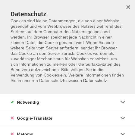
×
Datenschutz
Cookies sind kleine Datenmengen, die von einer Website
gesendet und vom Webbrowser des Nutzers während des
Surfens auf dem Computer des Nutzers gespeichert
Skip to main content
You are here:
werden. Ihr Browser speichert jede Nachricht in einer
Über uns
Dozent*innen
kleinen Datei, die Cookie genannt wird. Wenn Sie eine
weitere Seite vom Server anfordern, sendet Ihr Browser
das Cookie an den Server zurück. Cookies wurden als
Stößel, Sabine
zuverlässiger Mechanismus für Websites entwickelt, um
sich Informationen zu merken oder die Surfaktivitäten des
Benutzers aufzuzeichnen. Bitte willigen Sie in die
Verwendung von Cookies ein. Weitere Informationen finden
Sie in unseren Datenschutzhinweisen.
Datenschutz
Keine passenden Kurse gefunden.
Notwendig
zurück zur Übersicht
Google-Translate
Impressum
Matomo