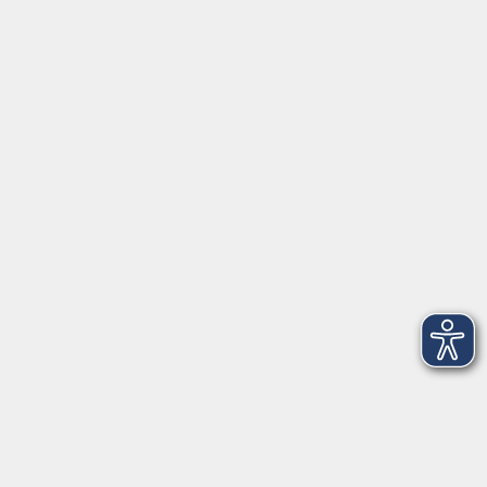
►
Kontaktformular
►
Öffnungszeiten
►
Telefonzeiten
Social Media
►
Facebook
►
Instagram
►
Newsletter
Anfahrt