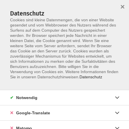
×
Datenschutz
Cookies sind kleine Datenmengen, die von einer Website
gesendet und vom Webbrowser des Nutzers während des
Surfens auf dem Computer des Nutzers gespeichert
Skip to main content
You are here:
werden. Ihr Browser speichert jede Nachricht in einer
Über uns
Dozent*innen
kleinen Datei, die Cookie genannt wird. Wenn Sie eine
weitere Seite vom Server anfordern, sendet Ihr Browser
das Cookie an den Server zurück. Cookies wurden als
zuverlässiger Mechanismus für Websites entwickelt, um
sich Informationen zu merken oder die Surfaktivitäten des
Benutzers aufzuzeichnen. Bitte willigen Sie in die
Verwendung von Cookies ein. Weitere Informationen finden
Sie in unseren Datenschutzhinweisen.
Datenschutz
Risseh, Mahshid
Notwendig
Google-Translate
Keine passenden Kurse gefunden.
Matomo