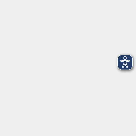
►
Telefonzeiten
Social Media
►
Facebook
►
Instagram
►
Newsletter
Anfahrt
►
Anfahrt