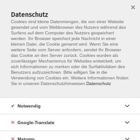
×
Datenschutz
Cookies sind kleine Datenmengen, die von einer Website
gesendet und vom Webbrowser des Nutzers während des
Surfens auf dem Computer des Nutzers gespeichert
Skip to main content
You are here:
werden. Ihr Browser speichert jede Nachricht in einer
Über uns
Dozent*innen
kleinen Datei, die Cookie genannt wird. Wenn Sie eine
weitere Seite vom Server anfordern, sendet Ihr Browser
das Cookie an den Server zurück. Cookies wurden als
Miller, Stefanie
zuverlässiger Mechanismus für Websites entwickelt, um
sich Informationen zu merken oder die Surfaktivitäten des
Benutzers aufzuzeichnen. Bitte willigen Sie in die
Stefanie Anna Miller ist
Verwendung von Cookies ein. Weitere Informationen finden
freischaffende Theatermacherin und
Sie in unseren Datenschutzhinweisen.
Datenschutz
orientalische Tänzerin. Sie
produziert Theaterstücke mit
sozialkritischem sowie politischen
Notwendig
Schwerpunkten. In ihrer letzten
Aufführung "Medea.Stille" arbeitete
Google-Translate
sie z.B. mit Hörenden und
Gehörlosen. Sie arbeitet im
Matomo