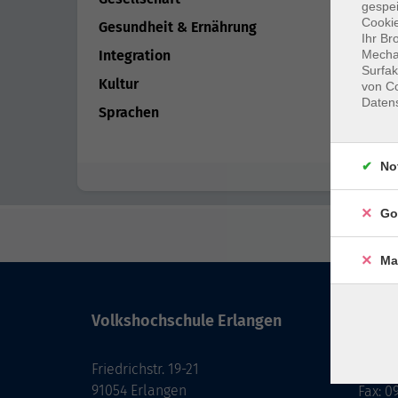
gespei
Cookie
Gesundheit & Ernährung
Ihr Br
Mechan
Integration
Surfak
Kultur
von Co
Daten
Sprachen
No
Go
Ma
Volkshochschule Erlangen
Kont
Friedrichstr. 19-21
091
91054 Erlangen
Fax: 0