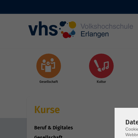
Skip to main content
Gesellschaft
Kultur
Kurse
Dat
Beruf & Digitales
Cookie
Webbr
Gesellschaft