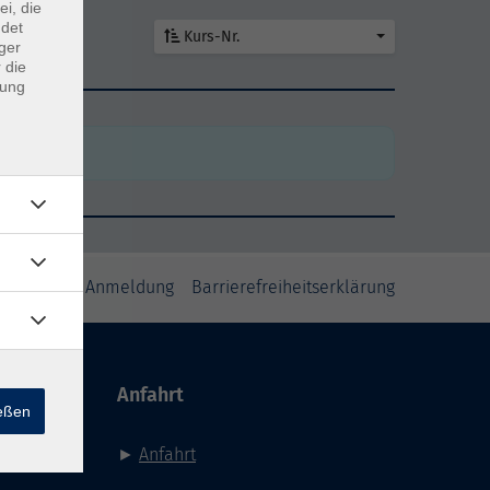
ei, die
ndet
Kurs-Nr.
ger
 die
dung
den
den
inweise zur Anmeldung
Barrierefreiheitserklärung
Anfahrt
ießen
►
Anfahrt