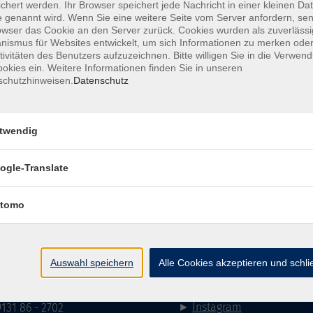
chert werden. Ihr Browser speichert jede Nachricht in einer kleinen Dat
 genannt wird. Wenn Sie eine weitere Seite vom Server anfordern, se
owser das Cookie an den Server zurück. Cookies wurden als zuverlässi
ismus für Websites entwickelt, um sich Informationen zu merken oder
tivitäten des Benutzers aufzuzeichnen. Bitte willigen Sie in die Verwen
mehr la
okies ein. Weitere Informationen finden Sie in unseren
schutzhinweisen.
Datenschutz
Keine passenden Kurse gefunden.
twendig
mehr la
ogle-Translate
Impressum
AGB
Datenschutzerklärung
Datenschutzh
tomo
akt
Social Media
Auswahl speichern
Alle Cookies akzeptieren und schl
►
Facebook
31 86 - 2668
►
Instagram
9131 86 - 2702