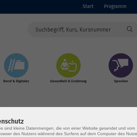
Start
Programm
Beruf & Digitales
Gesundheit & Ernährung
Sprachen
enschutz
s sind kleine Datenmengen, die von einer Website gesendet und vom
Wochentage
Tageszeit
owser des Nutzers während des Surfens auf dem Computer des Nutze