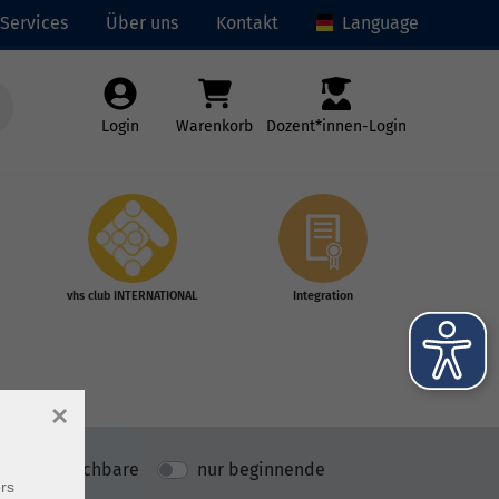
Services
Über uns
Kontakt
Language
Login
Warenkorb
Dozent*innen-Login
vhs club INTERNATIONAL
Integration
×
nur buchbare
nur beginnende
rs