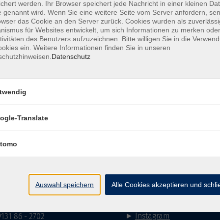
chert werden. Ihr Browser speichert jede Nachricht in einer kleinen Dat
 genannt wird. Wenn Sie eine weitere Seite vom Server anfordern, se
owser das Cookie an den Server zurück. Cookies wurden als zuverlässi
ismus für Websites entwickelt, um sich Informationen zu merken oder
tivitäten des Benutzers aufzuzeichnen. Bitte willigen Sie in die Verwen
mehr la
okies ein. Weitere Informationen finden Sie in unseren
schutzhinweisen.
Datenschutz
Keine passenden Kurse gefunden.
twendig
mehr la
ogle-Translate
Impressum
AGB
Datenschutzerklärung
Datenschutzh
tomo
akt
Social Media
Auswahl speichern
Alle Cookies akzeptieren und schl
►
Facebook
31 86 - 2668
►
Instagram
9131 86 - 2702