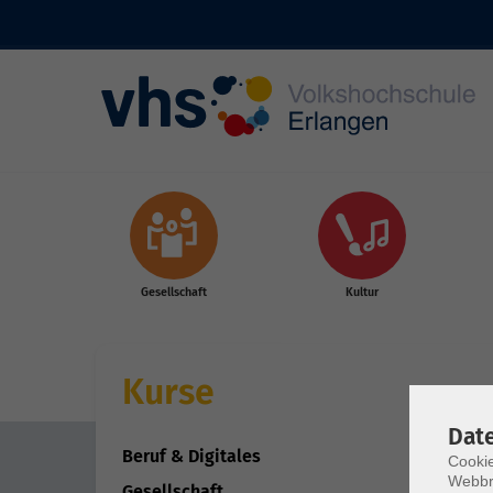
Skip to main content
Gesellschaft
Kultur
Kurse
Dat
Beruf & Digitales
Cookie
Webbr
Gesellschaft