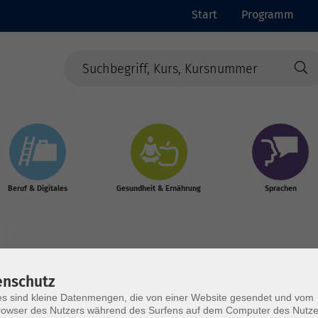
Start
Programm
Beruf & Digitales
Gesundheit & Ernährung
Sprachen
enschutz
s sind kleine Datenmengen, die von einer Website gesendet und vom
Wochentage
Tageszeit
owser des Nutzers während des Surfens auf dem Computer des Nutze