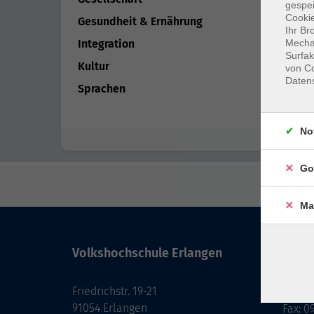
gespei
Cookie
Gesundheit & Ernährung
Ihr Br
Mechan
Integration
Surfak
Kultur
von Co
Daten
Sprachen
No
Go
Ma
Volkshochschule Erlangen
Kont
Friedrichstr. 19-21
091
91054 Erlangen
Fax: 0