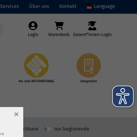
Services
Über uns
Kontakt
Language
Login
Warenkorb
Dozent*innen-Login
vhs club INTERNATIONAL
Integration
×
nur buchbare
nur beginnende
rs