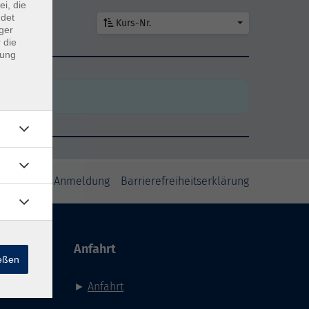
ei, die
ndet
Kurs-Nr.
ger
 die
dung
den
den
inweise zur Anmeldung
Barrierefreiheitserklärung
Anfahrt
ießen
►
Anfahrt