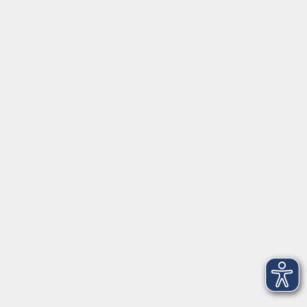
Datenschutzerklärung
Datenschutzhinweise zur Anmeldung
Barrierefreiheitserklärung
Volkshochschule Erlangen
Friedrichstr. 19-21
91054 Erlangen
Kontakt
09131 86 - 2668
Fax: 09131 86 - 2702
►
E-Mail
►
Kontaktformular
►
Öffnungszeiten