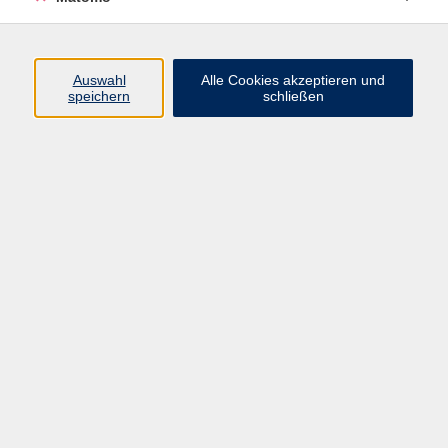
Volkshochschule Erlangen
Friedrichstr. 19-21
Auswahl
Alle Cookies akzeptieren und
91054 Erlangen
speichern
schließen
Kontakt
09131 86 - 2668
Fax: 09131 86 - 2702
►
E-Mail
►
Kontaktformular
►
Öffnungszeiten
►
Telefonzeiten