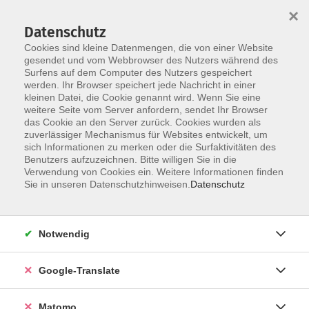
×
Datenschutz
Cookies sind kleine Datenmengen, die von einer Website
gesendet und vom Webbrowser des Nutzers während des
Surfens auf dem Computer des Nutzers gespeichert
Skip to main content
werden. Ihr Browser speichert jede Nachricht in einer
kleinen Datei, die Cookie genannt wird. Wenn Sie eine
weitere Seite vom Server anfordern, sendet Ihr Browser
Der Kurs konnte nicht gefunden werden.
das Cookie an den Server zurück. Cookies wurden als
zuverlässiger Mechanismus für Websites entwickelt, um
sich Informationen zu merken oder die Surfaktivitäten des
Benutzers aufzuzeichnen. Bitte willigen Sie in die
Verwendung von Cookies ein. Weitere Informationen finden
Impressum
Sie in unseren Datenschutzhinweisen.
Datenschutz
AGB
Datenschutzerklärung
Notwendig
Datenschutzhinweise zur Anmeldung
Barrierefreiheitserklärung
Google-Translate
Matomo