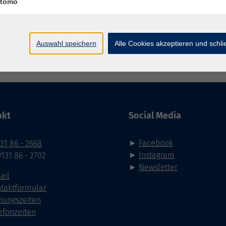
tomo
Auswahl speichern
Alle Cookies akzeptieren und schl
Impressum
AGB
Datenschutzerklärung
Datenschutzh
akt
Social Media
►
Facebook
31 86 - 2668
►
Instagram
9131 86 - 2702
►
Newsletter
ail
taktformular
nungszeiten
efonzeiten