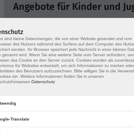
Angebote für Kinder und Ju
Wochentage
Tageszeit
enschutz
s sind kleine Datenmengen, die von einer Website gesendet und vom
owser des Nutzers während des Surfens auf dem Computer des Nutze
chert werden. Ihr Browser speichert jede Nachricht in einer kleinen Dat
 genannt wird. Wenn Sie eine weitere Seite vom Server anfordern, se
owser das Cookie an den Server zurück. Cookies wurden als zuverlässi
ismus für Websites entwickelt, um sich Informationen zu merken oder
Der Medienführerschein für Kinder (9–14
tivitäten des Benutzers aufzuzeichnen. Bitte willigen Sie in die Verwen
okies ein. Weitere Informationen finden Sie in unseren
Jahre) (Online-Kurs)
schutzhinweisen.
Datenschutz
twendig
Superhirn – Vokabeln lernen im Sekunde
ogle-Translate
(Online-Kurs)