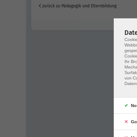
zurück zu Pädagogik und Elternbildung
Dat
Cookie
Webbr
gespei
Cookie
Ihr Br
Mechan
Surfak
von Co
Daten
No
Go