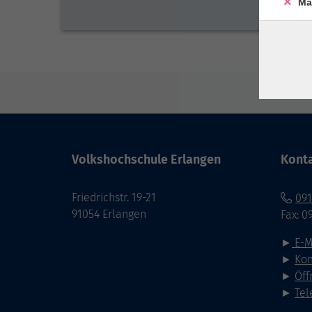
Ma
Volkshochschule Erlangen
Kont
Friedrichstr. 19-21
091
91054 Erlangen
Fax: 0
►
E-M
►
Kon
►
Öff
►
Tel